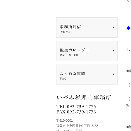
が
◆
Ⅰ
■
（
（
払
〒810-0001
福岡市中央区天神1丁目15-33
■