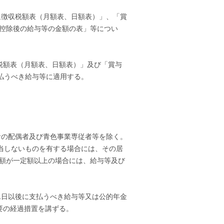
泉徴収税額表（月額表、日額表）」、「賞
控除後の給与等の金額の表」等につい
税額表（月額表、日額表）」及び「賞与
払うべき給与等に適用する。
者の配偶者及び青色事業専従者等を除く。
該当しないものを有する場合には、その居
額が一定額以上の場合には、給与等及び
1日以後に支払うべき給与等又は公的年金
要の経過措置を講ずる。