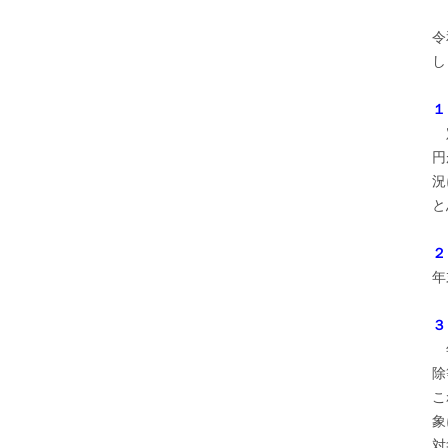
令
し
１
定
円
況
と
２
年
３
年
除
こ
象
対