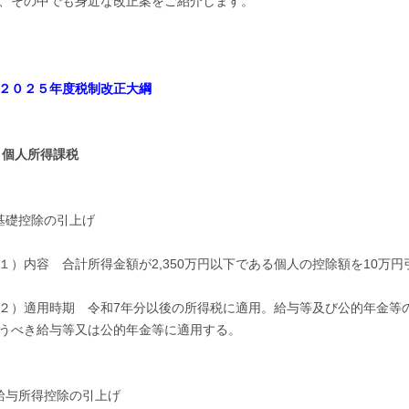
、その中でも身近な改正案をご紹介します。
２０２５年度税制改正大綱
．個人所得課税
基礎控除の引上げ
１）内容 合計所得金額が2,350万円以下である個人の控除額を10万
２）適用時期 令和7年分以後の所得税に適用。給与等及び公的年金等の
うべき給与等又は公的年金等に適用する。
給与所得控除の引上げ