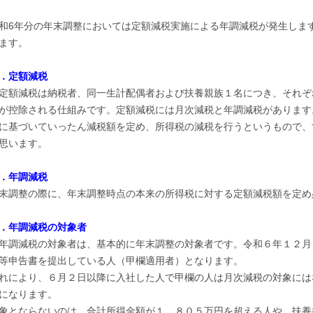
和6年分の年末調整においては定額減税実施による年調減税が発生しま
ます。
．定額減税
額減税は納税者、同一生計配偶者および扶養親族１名につき、それぞ
が控除される仕組みです。定額減税には月次減税と年調減税があります
に基づいていったん減税額を定め、所得税の減税を行うというもので、
思います。
．年調減税
末調整の際に、年末調整時点の本来の所得税に対する定額減税額を定め
．年調減税の対象者
調減税の対象者は、基本的に年末調整の対象者です。令和６年１２月
等申告書を提出している人（甲欄適用者）となります。
れにより、６月２日以降に入社した人で甲欄の人は月次減税の対象には
になります。
象とならないのは、合計所得金額が１，８０５万円を超える人や、扶養