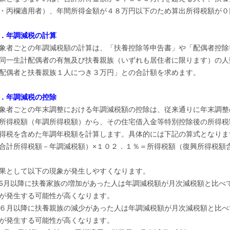
・丙欄適用者）、年間所得金額が４８万円以下のため算出所得税額が０
．年調減税の計算
象者ごとの年調減税額の計算は、「扶養控除等申告書」や「配偶者控除
同一生計配偶者の有無及び扶養親族（いずれも居住者に限ります）の人
配偶者と扶養親族１人につき３万円」との合計額を求めます。
．年調減税の控除
象者ごとの年末調整における年調減税額の控除は、従来通りに年末調整
所得税額（年調所得税額）から、その住宅借入金等特別控除後の所得税
得税を含めた年調年税額を計算します。具体的には下記の算式となり
合計所得税額－年調減税額）×１０２．１％＝所得税額（復興所得税額
果として以下の現象が発生しやすくなります。
6月以降に扶養家族の増加があった人は年調減税額が月次減税額と比べ
が発生する可能性が高くなります。
６月以降に扶養親族の減少があった人は年調減税額が月次減税額と比べ
が発生する可能性が高くなります。