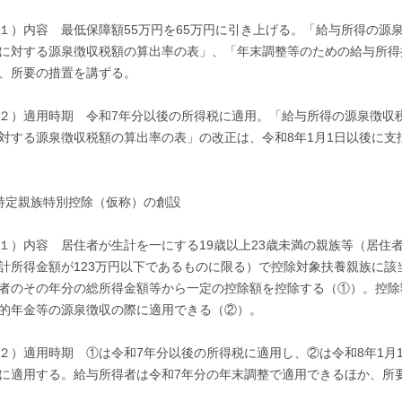
１）内容 最低保障額55万円を65万円に引き上げる。「給与所得の源
に対する源泉徴収税額の算出率の表」、「年末調整等のための給与所得
、所要の措置を講ずる。
２）適用時期 令和7年分以後の所得税に適用。「給与所得の源泉徴収
対する源泉徴収税額の算出率の表」の改正は、令和8年1月1日以後に支
特定親族特別控除（仮称）の創設
１）内容 居住者が生計を一にする19歳以上23歳未満の親族等（居住
計所得金額が123万円以下であるものに限る）で控除対象扶養親族に
者のその年分の総所得金額等から一定の控除額を控除する（①）。控除
的年金等の源泉徴収の際に適用できる（②）。
２）適用時期 ①は令和7年分以後の所得税に適用し、②は令和8年1月
に適用する。給与所得者は令和7年分の年末調整で適用できるほか、所