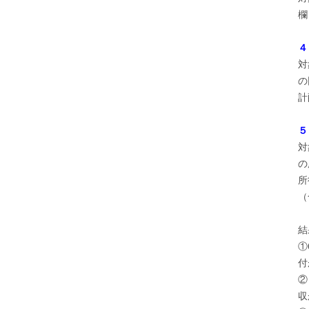
欄
４
対
の
計
５
対
の
所
（
結
①
付
②
収