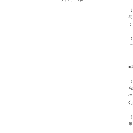
プライマリー天神
（
与
て
（
に
■
（
合
住
公
（
等