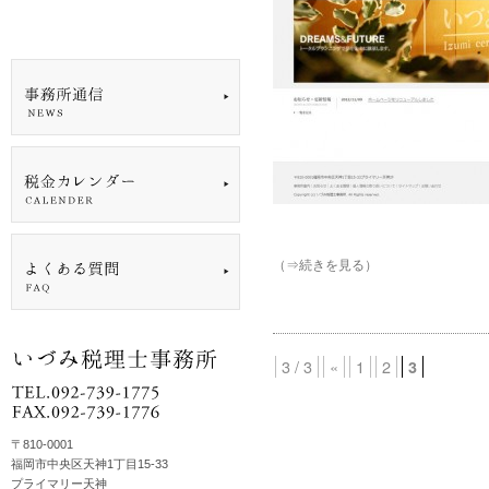
（⇒続きを見る）
3 / 3
«
1
2
3
〒810-0001
福岡市中央区天神1丁目15-33
プライマリー天神